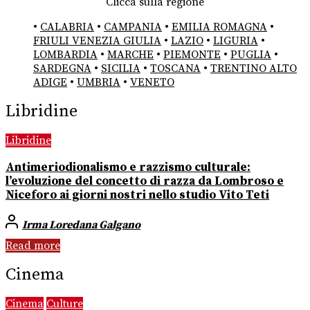
Clicca sulla regione
•
CALABRIA
•
CAMPANIA
•
EMILIA ROMAGNA
•
FRIULI VENEZIA GIULIA
•
LAZIO
•
LIGURIA
•
LOMBARDIA
•
MARCHE
•
PIEMONTE
•
PUGLIA
•
SARDEGNA
•
SICILIA
•
TOSCANA
•
TRENTINO ALTO
ADIGE
•
UMBRIA
•
VENETO
Libridine
Libridine
Antimeriodionalismo e razzismo culturale:
l’evoluzione del concetto di razza da Lombroso e
Niceforo ai giorni nostri nello studio Vito Teti
Irma Loredana Galgano
Read more
Cinema
Cinema
Culture