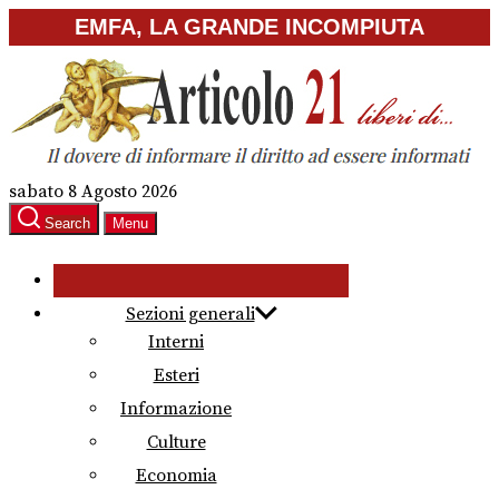
Skip
EMFA, LA GRANDE INCOMPIUTA
to
the
content
sabato 8 Agosto 2026
Search
Menu
Sezioni generali
Interni
Esteri
Informazione
Culture
Economia