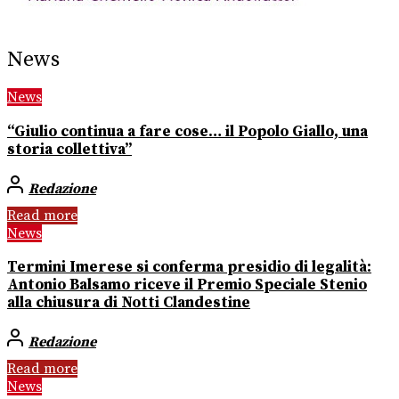
News
News
“Giulio continua a fare cose… il Popolo Giallo, una
storia collettiva”
Redazione
Read more
News
Termini Imerese si conferma presidio di legalità:
Antonio Balsamo riceve il Premio Speciale Stenio
alla chiusura di Notti Clandestine
Redazione
Read more
News