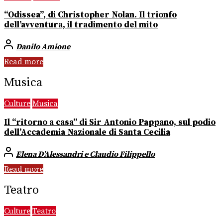
“Odissea”, di Christopher Nolan. Il trionfo
dell’avventura, il tradimento del mito
Danilo Amione
Read more
Musica
Culture
Musica
Il “ritorno a casa” di Sir Antonio Pappano, sul podio
dell’Accademia Nazionale di Santa Cecilia
Elena D’Alessandri e Claudio Filippello
Read more
Teatro
Culture
Teatro