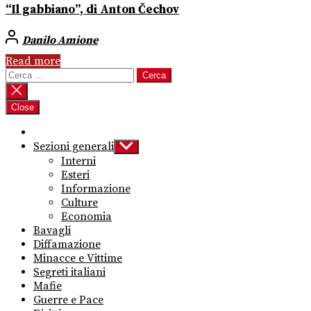
“Il gabbiano”, di Anton Čechov
Danilo Amione
Read more
Ricerca
per:
Close
Sezioni generali
Show
sub
Interni
menu
Esteri
Informazione
Culture
Economia
Bavagli
Diffamazione
Minacce e Vittime
Segreti italiani
Mafie
Guerre e Pace