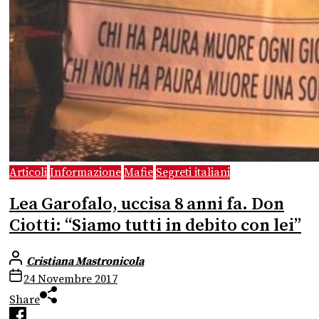
Articoli
Informazione
Mafie
Segreti italiani
Lea Garofalo, uccisa 8 anni fa. Don
Ciotti: “Siamo tutti in debito con lei”
Cristiana Mastronicola
24 Novembre 2017
Share