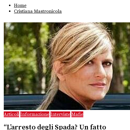
Home
Cristiana Mastronicola
Articoli
Informazione
Interviste
Mafie
“L’arresto degli Spada? Un fatto