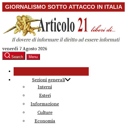
Skip
GIORNALISMO SOTTO ATTACCO IN ITALIA
to
the
content
venerdì 7 Agosto 2026
Search
Menu
Sezioni generali
Interni
Esteri
Informazione
Culture
Economia