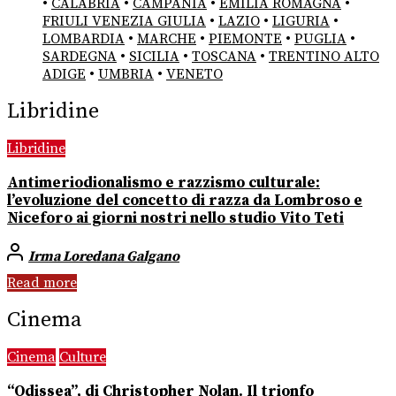
•
CALABRIA
•
CAMPANIA
•
EMILIA ROMAGNA
•
FRIULI VENEZIA GIULIA
•
LAZIO
•
LIGURIA
•
LOMBARDIA
•
MARCHE
•
PIEMONTE
•
PUGLIA
•
SARDEGNA
•
SICILIA
•
TOSCANA
•
TRENTINO ALTO
ADIGE
•
UMBRIA
•
VENETO
Libridine
Libridine
Antimeriodionalismo e razzismo culturale:
l’evoluzione del concetto di razza da Lombroso e
Niceforo ai giorni nostri nello studio Vito Teti
Irma Loredana Galgano
Read more
Cinema
Cinema
Culture
“Odissea”, di Christopher Nolan. Il trionfo