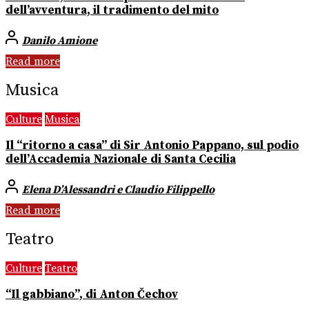
dell’avventura, il tradimento del mito
Danilo Amione
Read more
Musica
Culture
Musica
Il “ritorno a casa” di Sir Antonio Pappano, sul podio
dell’Accademia Nazionale di Santa Cecilia
Elena D’Alessandri e Claudio Filippello
Read more
Teatro
Culture
Teatro
“Il gabbiano”, di Anton Čechov