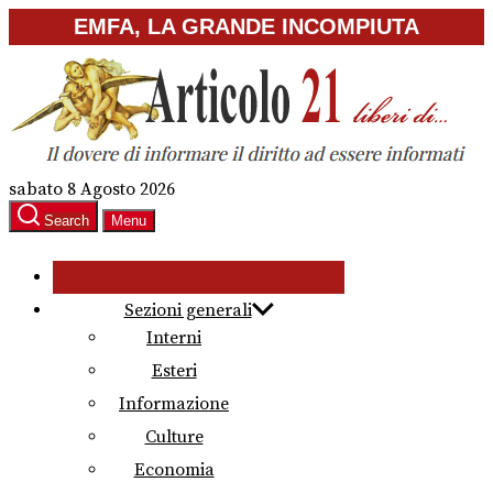
Skip
EMFA, LA GRANDE INCOMPIUTA
to
the
content
sabato 8 Agosto 2026
Search
Menu
Sezioni generali
Interni
Esteri
Informazione
Culture
Economia