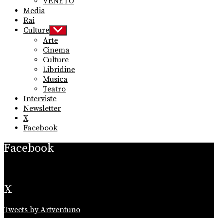
VENETO
Media
Rai
Culture
Show
sub
Arte
menu
Cinema
Culture
Libridine
Musica
Teatro
Interviste
Newsletter
X
Facebook
Facebook
X
Tweets by Artventuno