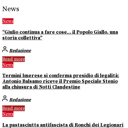
News
News
“Giulio continua a fare cose… il Popolo Giallo, una
storia collettiva”
Redazione
Read more
News
Termini Imerese si conferma presidio di legalità:
Antonio Balsamo riceve il Premio Speciale Stenio
alla chiusura di Notti Clandestine
Redazione
Read more
News
La pastasciutta antifascista di Ronchi dei Legionari