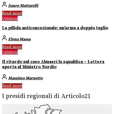
Sauro Mattarelli
Read more
Opinioni
La pillola anticoncezionale: un’arma a doppio taglio
Elena Massa
Read more
Opinioni
Il ritardo sul caso Almasri la squalifica – Lettera
aperta al Ministro Nordio
Massimo Marnetto
Read more
I presidi regionali di Articolo21