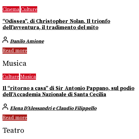
Cinema
Culture
“Odissea”, di Christopher Nolan. Il trionfo
dell’avventura, il tradimento del mito
Danilo Amione
Read more
Musica
Culture
Musica
Il “ritorno a casa” di Sir Antonio Pappano, sul podio
dell’Accademia Nazionale di Santa Cecilia
Elena D’Alessandri e Claudio Filippello
Read more
Teatro