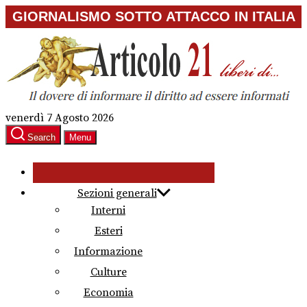
Skip
GIORNALISMO SOTTO ATTACCO IN ITALIA
to
the
content
venerdì 7 Agosto 2026
Search
Menu
Sezioni generali
Interni
Esteri
Informazione
Culture
Economia