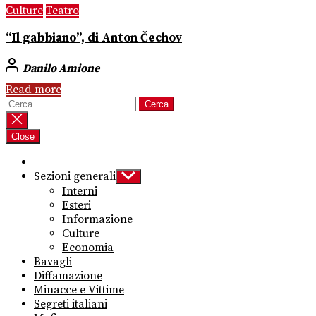
Culture
Teatro
“Il gabbiano”, di Anton Čechov
Danilo Amione
Read more
Ricerca
per:
Close
Sezioni generali
Show
sub
Interni
menu
Esteri
Informazione
Culture
Economia
Bavagli
Diffamazione
Minacce e Vittime
Segreti italiani