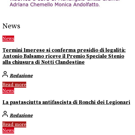
News
News
Termini Imerese si conferma presidio di legalità:
Antonio Balsamo riceve il Premio Speciale Stenio
alla chiusura di Notti Clandestine
Redazione
Read more
News
La pastasciutta antifascista di Ronchi dei Legionari
Redazione
Read more
News