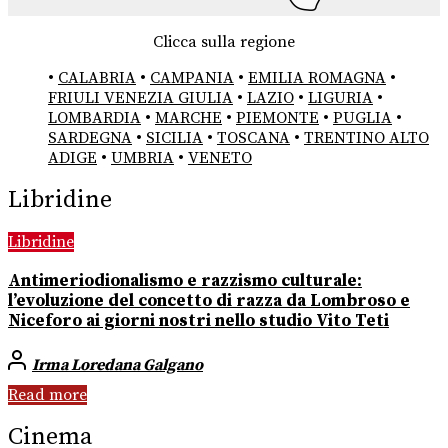
Clicca sulla regione
•
CALABRIA
•
CAMPANIA
•
EMILIA ROMAGNA
•
FRIULI VENEZIA GIULIA
•
LAZIO
•
LIGURIA
•
LOMBARDIA
•
MARCHE
•
PIEMONTE
•
PUGLIA
•
SARDEGNA
•
SICILIA
•
TOSCANA
•
TRENTINO ALTO
ADIGE
•
UMBRIA
•
VENETO
Libridine
Libridine
Antimeriodionalismo e razzismo culturale:
l’evoluzione del concetto di razza da Lombroso e
Niceforo ai giorni nostri nello studio Vito Teti
Irma Loredana Galgano
Read more
Cinema