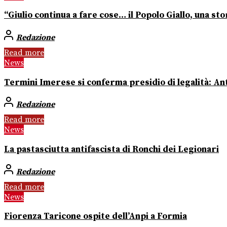
“Giulio continua a fare cose… il Popolo Giallo, una stor
Redazione
Read more
News
Termini Imerese si conferma presidio di legalità: Ant
Redazione
Read more
News
La pastasciutta antifascista di Ronchi dei Legionari
Redazione
Read more
News
Fiorenza Taricone ospite dell’Anpi a Formia