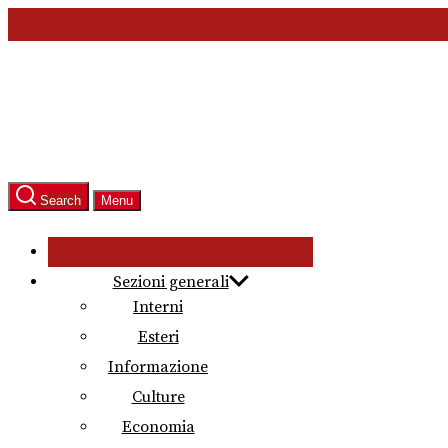
Skip
to
the
content
Search
Menu
Sezioni generali
Interni
Esteri
Informazione
Culture
Economia