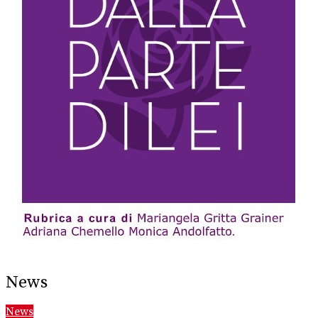
News
News