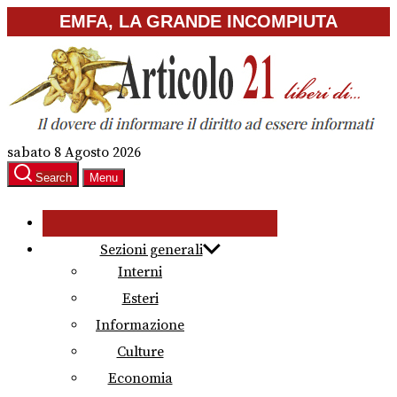
Skip
EMFA, LA GRANDE INCOMPIUTA
to
the
content
sabato 8 Agosto 2026
Search
Menu
Sezioni generali
Interni
Esteri
Informazione
Culture
Economia