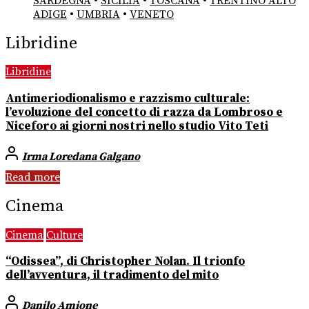
SARDEGNA
•
SICILIA
•
TOSCANA
•
TRENTINO ALTO
ADIGE
•
UMBRIA
•
VENETO
Libridine
Libridine
Antimeriodionalismo e razzismo culturale:
l’evoluzione del concetto di razza da Lombroso e
Niceforo ai giorni nostri nello studio Vito Teti
Irma Loredana Galgano
Read more
Cinema
Cinema
Culture
“Odissea”, di Christopher Nolan. Il trionfo
dell’avventura, il tradimento del mito
Danilo Amione