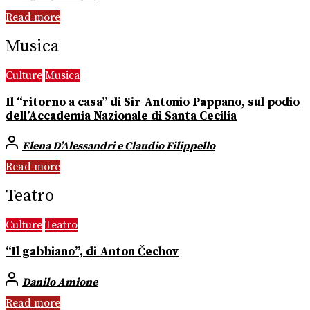
Read more
Musica
Culture
Musica
Il “ritorno a casa” di Sir Antonio Pappano, sul podio
dell’Accademia Nazionale di Santa Cecilia
Elena D’Alessandri e Claudio Filippello
Read more
Teatro
Culture
Teatro
“Il gabbiano”, di Anton Čechov
Danilo Amione
Read more