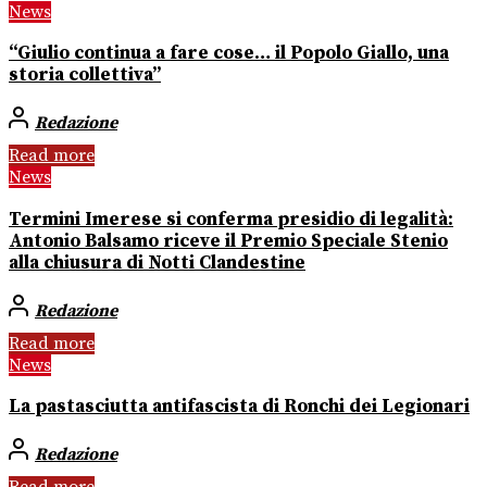
News
“Giulio continua a fare cose… il Popolo Giallo, una
storia collettiva”
Redazione
Read more
News
Termini Imerese si conferma presidio di legalità:
Antonio Balsamo riceve il Premio Speciale Stenio
alla chiusura di Notti Clandestine
Redazione
Read more
News
La pastasciutta antifascista di Ronchi dei Legionari
Redazione