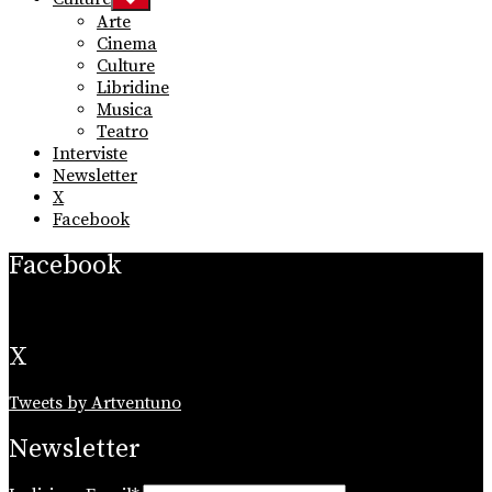
sub
Arte
menu
Cinema
Culture
Libridine
Musica
Teatro
Interviste
Newsletter
X
Facebook
Facebook
X
Tweets by Artventuno
Newsletter