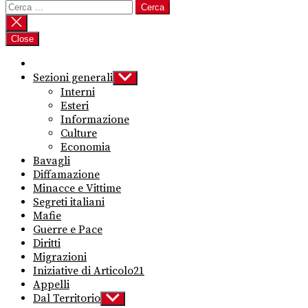
Ricerca
per:
Close
Sezioni generali
Show
sub
Interni
menu
Esteri
Informazione
Culture
Economia
Bavagli
Diffamazione
Minacce e Vittime
Segreti italiani
Mafie
Guerre e Pace
Diritti
Migrazioni
Iniziative di Articolo21
Appelli
Dal Territorio
Show