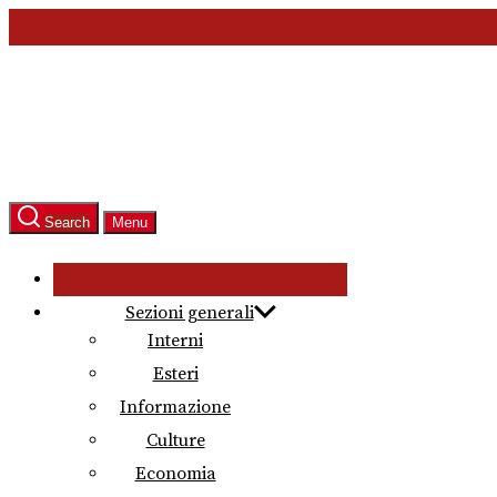
Skip
to
the
content
Search
Menu
Sezioni generali
Interni
Esteri
Informazione
Culture
Economia