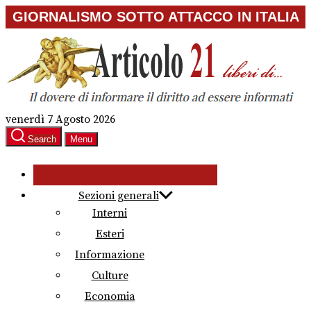
Skip
GIORNALISMO SOTTO ATTACCO IN ITALIA
to
the
content
venerdì 7 Agosto 2026
Search
Menu
Sezioni generali
Interni
Esteri
Informazione
Culture
Economia