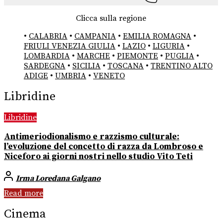
Clicca sulla regione
•
CALABRIA
•
CAMPANIA
•
EMILIA ROMAGNA
•
FRIULI VENEZIA GIULIA
•
LAZIO
•
LIGURIA
•
LOMBARDIA
•
MARCHE
•
PIEMONTE
•
PUGLIA
•
SARDEGNA
•
SICILIA
•
TOSCANA
•
TRENTINO ALTO
ADIGE
•
UMBRIA
•
VENETO
Libridine
Libridine
Antimeriodionalismo e razzismo culturale:
l’evoluzione del concetto di razza da Lombroso e
Niceforo ai giorni nostri nello studio Vito Teti
Irma Loredana Galgano
Read more
Cinema