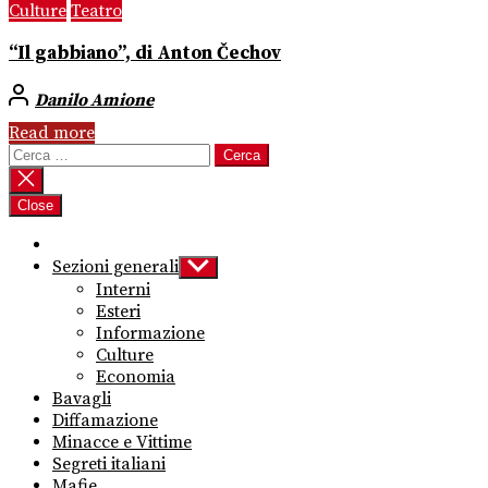
Culture
Teatro
“Il gabbiano”, di Anton Čechov
Danilo Amione
Read more
Ricerca
per:
Close
Sezioni generali
Show
sub
Interni
menu
Esteri
Informazione
Culture
Economia
Bavagli
Diffamazione
Minacce e Vittime
Segreti italiani
Mafie