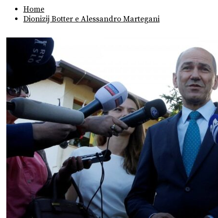
Home
Dionizij Botter e Alessandro Martegani