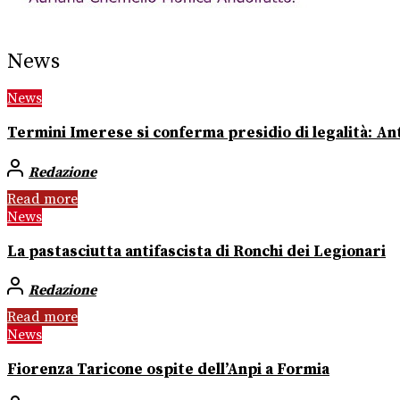
News
News
Termini Imerese si conferma presidio di legalità: Ant
Redazione
Read more
News
La pastasciutta antifascista di Ronchi dei Legionari
Redazione
Read more
News
Fiorenza Taricone ospite dell’Anpi a Formia