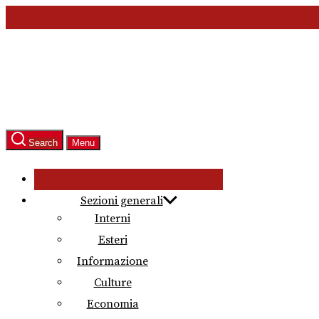
Skip
to
the
content
Search
Menu
Sezioni generali
Interni
Esteri
Informazione
Culture
Economia