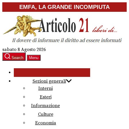
Skip
EMFA, LA GRANDE INCOMPIUTA
to
the
content
sabato 8 Agosto 2026
Search
Menu
Sezioni generali
Interni
Esteri
Informazione
Culture
Economia