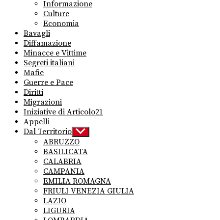
Informazione
Culture
Economia
Bavagli
Diffamazione
Minacce e Vittime
Segreti italiani
Mafie
Guerre e Pace
Diritti
Migrazioni
Iniziative di Articolo21
Appelli
Dal Territorio
Show
sub
ABRUZZO
menu
BASILICATA
CALABRIA
CAMPANIA
EMILIA ROMAGNA
FRIULI VENEZIA GIULIA
LAZIO
LIGURIA