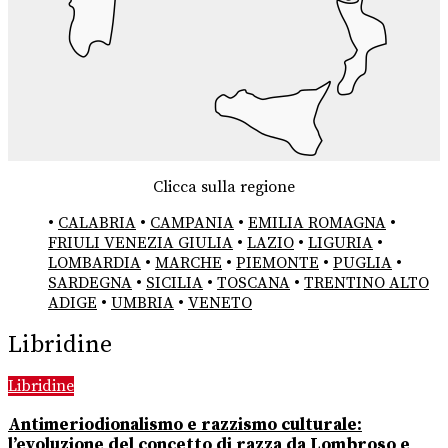
Clicca sulla regione
•
CALABRIA
•
CAMPANIA
•
EMILIA ROMAGNA
•
FRIULI VENEZIA GIULIA
•
LAZIO
•
LIGURIA
•
LOMBARDIA
•
MARCHE
•
PIEMONTE
•
PUGLIA
•
SARDEGNA
•
SICILIA
•
TOSCANA
•
TRENTINO ALTO
ADIGE
•
UMBRIA
•
VENETO
Libridine
Libridine
Antimeriodionalismo e razzismo culturale:
l’evoluzione del concetto di razza da Lombroso e