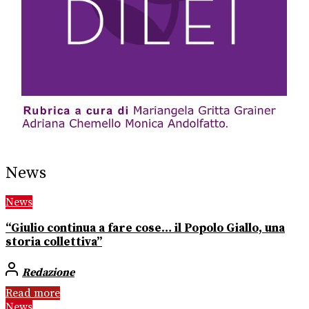
News
News
“Giulio continua a fare cose… il Popolo Giallo, una
storia collettiva”
Redazione
Read more
News