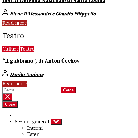
dell’Accademia Nazionale di Santa Cecilia
Elena D’Alessandri e Claudio Filippello
Read more
Teatro
Culture
Teatro
“Il gabbiano”, di Anton Čechov
Danilo Amione
Read more
Ricerca
per:
Close
Sezioni generali
Show
sub
Interni
menu
Esteri