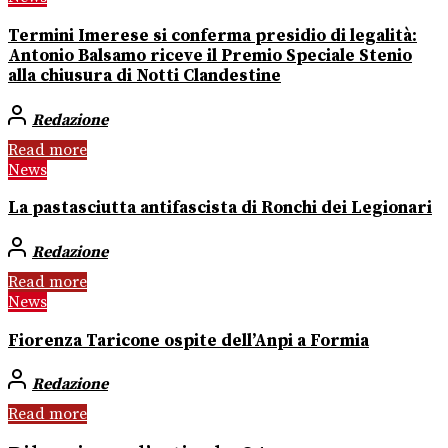
Termini Imerese si conferma presidio di legalità:
Antonio Balsamo riceve il Premio Speciale Stenio
alla chiusura di Notti Clandestine
Redazione
Read more
News
La pastasciutta antifascista di Ronchi dei Legionari
Redazione
Read more
News
Fiorenza Taricone ospite dell’Anpi a Formia
Redazione
Read more