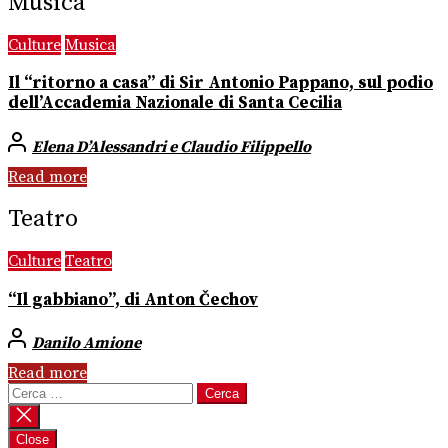
Musica
Culture
Musica
Il “ritorno a casa” di Sir Antonio Pappano, sul podio
dell’Accademia Nazionale di Santa Cecilia
Elena D’Alessandri e Claudio Filippello
Read more
Teatro
Culture
Teatro
“Il gabbiano”, di Anton Čechov
Danilo Amione
Read more
Ricerca
per:
Close