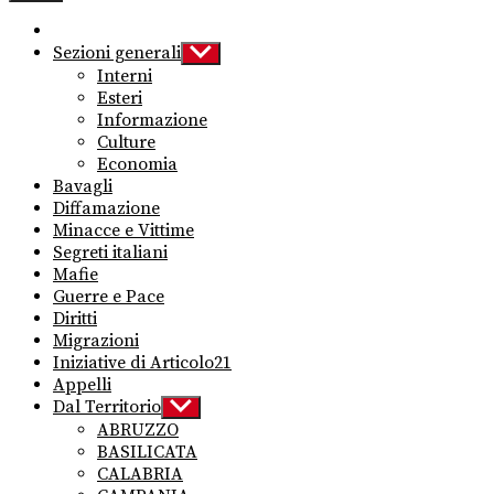
Sezioni generali
Show
sub
Interni
menu
Esteri
Informazione
Culture
Economia
Bavagli
Diffamazione
Minacce e Vittime
Segreti italiani
Mafie
Guerre e Pace
Diritti
Migrazioni
Iniziative di Articolo21
Appelli
Dal Territorio
Show
sub
ABRUZZO
menu
BASILICATA
CALABRIA