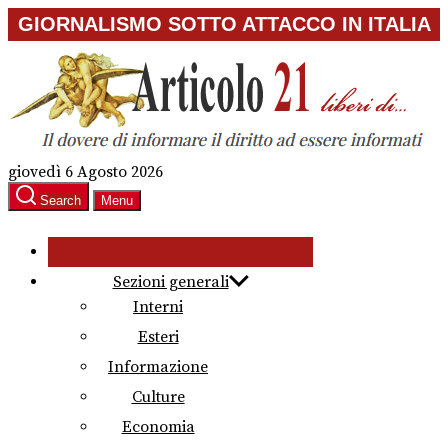
Skip
GIORNALISMO SOTTO ATTACCO IN ITALIA
to
the
content
giovedì 6 Agosto 2026
Search
Menu
Sezioni generali
Interni
Esteri
Informazione
Culture
Economia