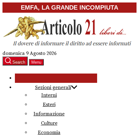
Skip
EMFA, LA GRANDE INCOMPIUTA
to
the
content
domenica 9 Agosto 2026
Search
Menu
Sezioni generali
Interni
Esteri
Informazione
Culture
Economia