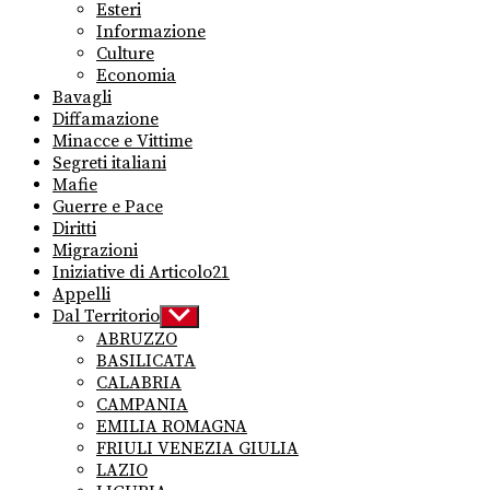
Esteri
Informazione
Culture
Economia
Bavagli
Diffamazione
Minacce e Vittime
Segreti italiani
Mafie
Guerre e Pace
Diritti
Migrazioni
Iniziative di Articolo21
Appelli
Dal Territorio
Show
sub
ABRUZZO
menu
BASILICATA
CALABRIA
CAMPANIA
EMILIA ROMAGNA
FRIULI VENEZIA GIULIA
LAZIO