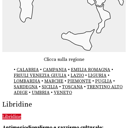
Clicca sulla regione
•
CALABRIA
•
CAMPANIA
•
EMILIA ROMAGNA
•
FRIULI VENEZIA GIULIA
•
LAZIO
•
LIGURIA
•
LOMBARDIA
•
MARCHE
•
PIEMONTE
•
PUGLIA
•
SARDEGNA
•
SICILIA
•
TOSCANA
•
TRENTINO ALTO
ADIGE
•
UMBRIA
•
VENETO
Libridine
Libridine
Antimeriodionalismo e razzismo culturale: