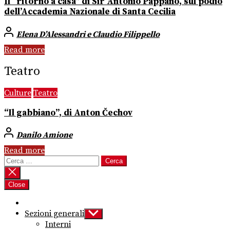
Il “ritorno a casa” di Sir Antonio Pappano, sul podio
dell’Accademia Nazionale di Santa Cecilia
Elena D’Alessandri e Claudio Filippello
Read more
Teatro
Culture
Teatro
“Il gabbiano”, di Anton Čechov
Danilo Amione
Read more
Ricerca
per:
Close
Sezioni generali
Show
sub
Interni
menu