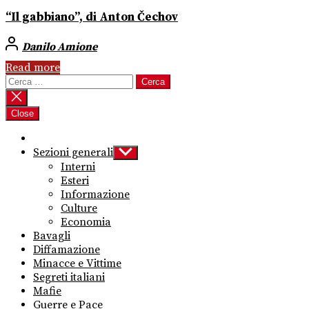
“Il gabbiano”, di Anton Čechov
Danilo Amione
Read more
Ricerca
per:
Close
Sezioni generali
Show
sub
Interni
menu
Esteri
Informazione
Culture
Economia
Bavagli
Diffamazione
Minacce e Vittime
Segreti italiani
Mafie
Guerre e Pace