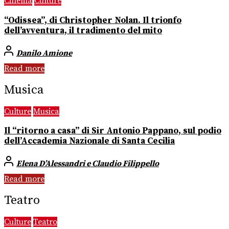
Cinema
Culture
“Odissea”, di Christopher Nolan. Il trionfo
dell’avventura, il tradimento del mito
Danilo Amione
Read more
Musica
Culture
Musica
Il “ritorno a casa” di Sir Antonio Pappano, sul podio
dell’Accademia Nazionale di Santa Cecilia
Elena D’Alessandri e Claudio Filippello
Read more
Teatro
Culture
Teatro