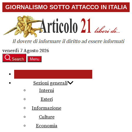
Skip
GIORNALISMO SOTTO ATTACCO IN ITALIA
to
the
content
venerdì 7 Agosto 2026
Search
Menu
Sezioni generali
Interni
Esteri
Informazione
Culture
Economia