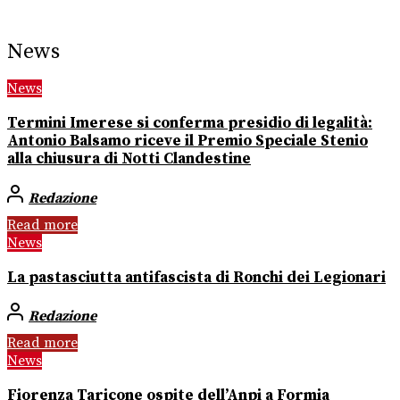
News
News
Termini Imerese si conferma presidio di legalità:
Antonio Balsamo riceve il Premio Speciale Stenio
alla chiusura di Notti Clandestine
Redazione
Read more
News
La pastasciutta antifascista di Ronchi dei Legionari
Redazione
Read more
News
Fiorenza Taricone ospite dell’Anpi a Formia