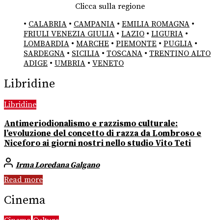
Clicca sulla regione
•
CALABRIA
•
CAMPANIA
•
EMILIA ROMAGNA
•
FRIULI VENEZIA GIULIA
•
LAZIO
•
LIGURIA
•
LOMBARDIA
•
MARCHE
•
PIEMONTE
•
PUGLIA
•
SARDEGNA
•
SICILIA
•
TOSCANA
•
TRENTINO ALTO
ADIGE
•
UMBRIA
•
VENETO
Libridine
Libridine
Antimeriodionalismo e razzismo culturale:
l’evoluzione del concetto di razza da Lombroso e
Niceforo ai giorni nostri nello studio Vito Teti
Irma Loredana Galgano
Read more
Cinema