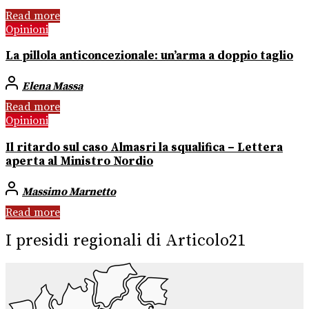
Read more
Opinioni
La pillola anticoncezionale: un’arma a doppio taglio
Elena Massa
Read more
Opinioni
Il ritardo sul caso Almasri la squalifica – Lettera
aperta al Ministro Nordio
Massimo Marnetto
Read more
I presidi regionali di Articolo21