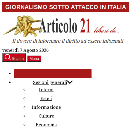
Skip
GIORNALISMO SOTTO ATTACCO IN ITALIA
to
the
content
venerdì 7 Agosto 2026
Search
Menu
Sezioni generali
Interni
Esteri
Informazione
Culture
Economia