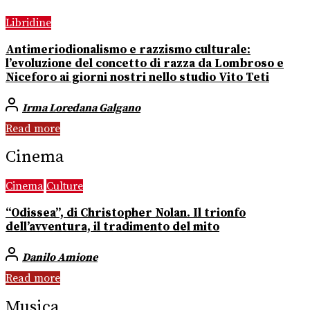
Libridine
Antimeriodionalismo e razzismo culturale:
l’evoluzione del concetto di razza da Lombroso e
Niceforo ai giorni nostri nello studio Vito Teti
Irma Loredana Galgano
Read more
Cinema
Cinema
Culture
“Odissea”, di Christopher Nolan. Il trionfo
dell’avventura, il tradimento del mito
Danilo Amione
Read more
Musica