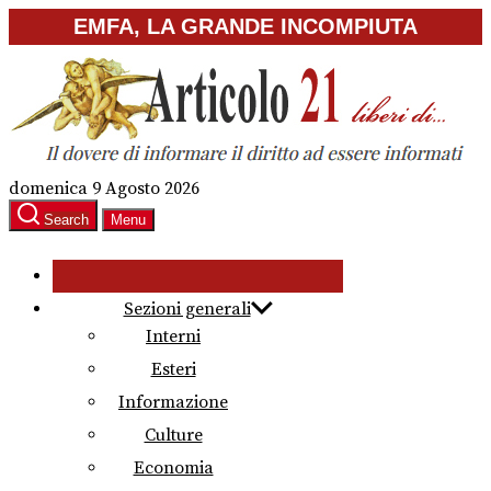
Skip
EMFA, LA GRANDE INCOMPIUTA
to
the
content
domenica 9 Agosto 2026
Search
Menu
Sezioni generali
Interni
Esteri
Informazione
Culture
Economia