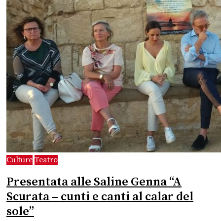
Culture
Teatro
Presentata alle Saline Genna “A
Scurata – cunti e canti al calar del
sole”