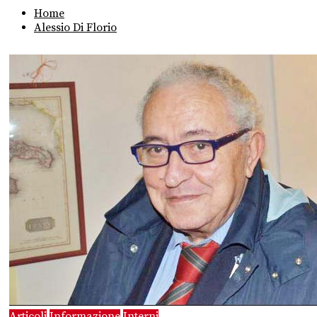
Home
Alessio Di Florio
Articoli
Informazione
Interni