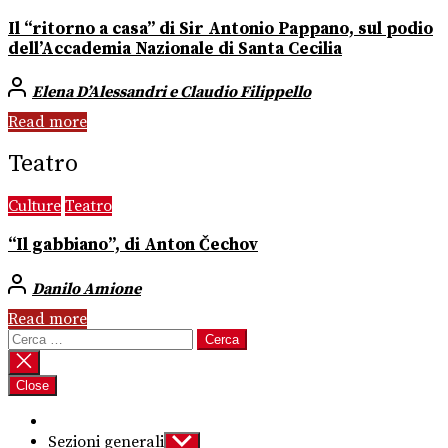
Il “ritorno a casa” di Sir Antonio Pappano, sul podio
dell’Accademia Nazionale di Santa Cecilia
Elena D’Alessandri e Claudio Filippello
Read more
Teatro
Culture
Teatro
“Il gabbiano”, di Anton Čechov
Danilo Amione
Read more
Ricerca
per:
Close
Sezioni generali
Show