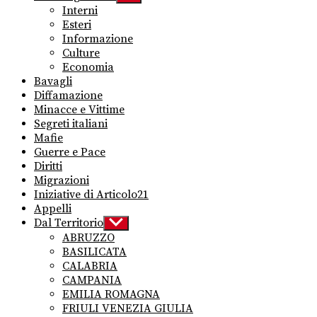
sub
Interni
menu
Esteri
Informazione
Culture
Economia
Bavagli
Diffamazione
Minacce e Vittime
Segreti italiani
Mafie
Guerre e Pace
Diritti
Migrazioni
Iniziative di Articolo21
Appelli
Dal Territorio
Show
sub
ABRUZZO
menu
BASILICATA
CALABRIA
CAMPANIA
EMILIA ROMAGNA
FRIULI VENEZIA GIULIA