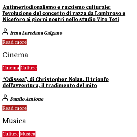
Antimeriodionalismo e razzismo culturale:
l’evoluzione del concetto di razza da Lombroso e
Niceforo ai giorni nostri nello studio Vito Teti
Irma Loredana Galgano
Read more
Cinema
Cinema
Culture
“Odissea”, di Christopher Nolan. Il trionfo
dell’avventura, il tradimento del mito
Danilo Amione
Read more
Musica
Culture
Musica