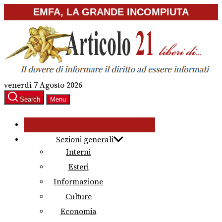
Skip
EMFA, LA GRANDE INCOMPIUTA
to
the
content
venerdì 7 Agosto 2026
Search
Menu
Sezioni generali
Interni
Esteri
Informazione
Culture
Economia