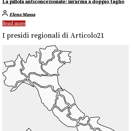
La pillola anticoncezionale: un’arma a doppio taglio
Elena Massa
Read more
I presidi regionali di Articolo21