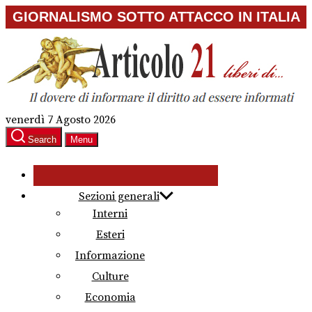
Skip
GIORNALISMO SOTTO ATTACCO IN ITALIA
to
the
content
venerdì 7 Agosto 2026
Search
Menu
Sezioni generali
Interni
Esteri
Informazione
Culture
Economia