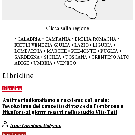
Clicca sulla regione
•
CALABRIA
•
CAMPANIA
•
EMILIA ROMAGNA
•
FRIULI VENEZIA GIULIA
•
LAZIO
•
LIGURIA
•
LOMBARDIA
•
MARCHE
•
PIEMONTE
•
PUGLIA
•
SARDEGNA
•
SICILIA
•
TOSCANA
•
TRENTINO ALTO
ADIGE
•
UMBRIA
•
VENETO
Libridine
Libridine
Antimeriodionalismo e razzismo culturale:
l’evoluzione del concetto di razza da Lombroso e
Niceforo ai giorni nostri nello studio Vito Teti
Irma Loredana Galgano
Read more