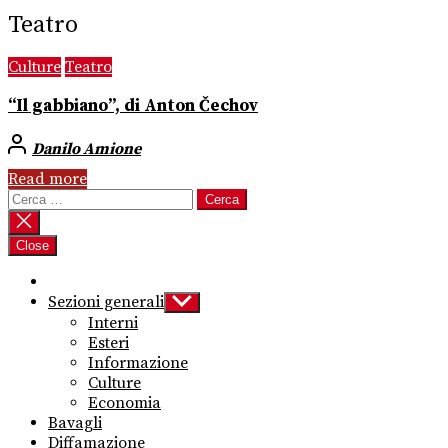
Teatro
Culture
Teatro
“Il gabbiano”, di Anton Čechov
Danilo Amione
Read more
Ricerca
per:
Close
Sezioni generali
Show
sub
Interni
menu
Esteri
Informazione
Culture
Economia
Bavagli
Diffamazione