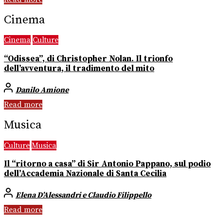
Cinema
Cinema
Culture
“Odissea”, di Christopher Nolan. Il trionfo
dell’avventura, il tradimento del mito
Danilo Amione
Read more
Musica
Culture
Musica
Il “ritorno a casa” di Sir Antonio Pappano, sul podio
dell’Accademia Nazionale di Santa Cecilia
Elena D’Alessandri e Claudio Filippello
Read more