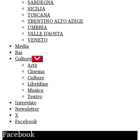
SARDEGNA
SICILIA
TOSCANA
TRENTINO ALTO ADIGE
UMBRIA
VALLE D’AOSTA
VENETO
Media
Rai
Culture
Show
sub
Arte
menu
Cinema
Culture
Libridine
Musica
Teatro
Interviste
Newsletter
X
Facebook
Facebook