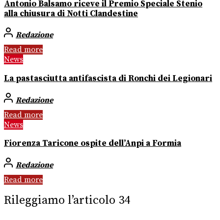
Antonio Balsamo riceve il Premio Speciale Stenio
alla chiusura di Notti Clandestine
Redazione
Read more
News
La pastasciutta antifascista di Ronchi dei Legionari
Redazione
Read more
News
Fiorenza Taricone ospite dell’Anpi a Formia
Redazione
Read more
Rileggiamo l’articolo 34