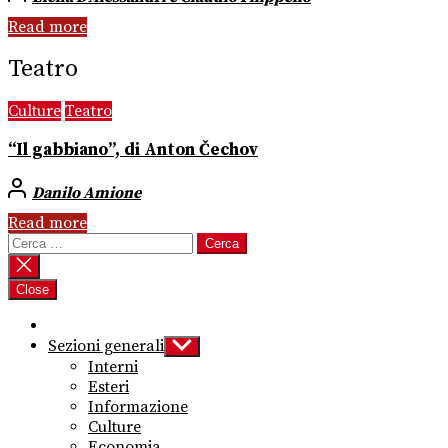
Read more
Teatro
Culture
Teatro
“Il gabbiano”, di Anton Čechov
Danilo Amione
Read more
Ricerca
per:
Close
Sezioni generali
Show
sub
Interni
menu
Esteri
Informazione
Culture
Economia