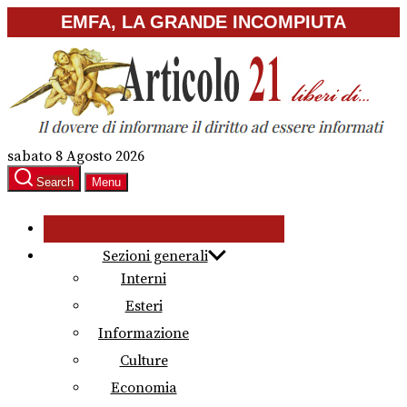
Skip
EMFA, LA GRANDE INCOMPIUTA
to
the
content
sabato 8 Agosto 2026
Search
Menu
Sezioni generali
Interni
Esteri
Informazione
Culture
Economia