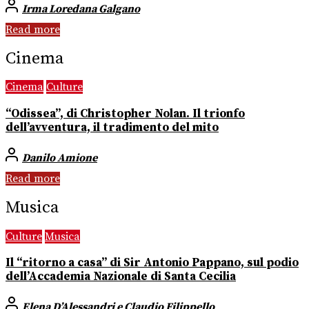
Irma Loredana Galgano
Read more
Cinema
Cinema
Culture
“Odissea”, di Christopher Nolan. Il trionfo
dell’avventura, il tradimento del mito
Danilo Amione
Read more
Musica
Culture
Musica
Il “ritorno a casa” di Sir Antonio Pappano, sul podio
dell’Accademia Nazionale di Santa Cecilia
Elena D’Alessandri e Claudio Filippello