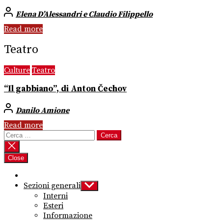
Elena D’Alessandri e Claudio Filippello
Read more
Teatro
Culture
Teatro
“Il gabbiano”, di Anton Čechov
Danilo Amione
Read more
Ricerca
per:
Close
Sezioni generali
Show
sub
Interni
menu
Esteri
Informazione