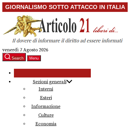
Skip
GIORNALISMO SOTTO ATTACCO IN ITALIA
to
the
content
venerdì 7 Agosto 2026
Search
Menu
Sezioni generali
Interni
Esteri
Informazione
Culture
Economia