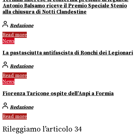
Antonio Balsamo riceve il Premio Speciale Stenio
alla chiusura di Notti Clandestine
Redazione
Read more
News
La pastasciutta antifascista di Ronchi dei Legionari
Redazione
Read more
News
Fiorenza Taricone ospite dell’Anpi a Formia
Redazione
Read more
Rileggiamo l’articolo 34