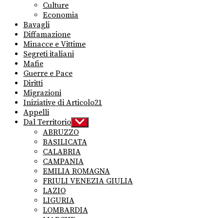
Culture
Economia
Bavagli
Diffamazione
Minacce e Vittime
Segreti italiani
Mafie
Guerre e Pace
Diritti
Migrazioni
Iniziative di Articolo21
Appelli
Dal Territorio
Show
sub
ABRUZZO
menu
BASILICATA
CALABRIA
CAMPANIA
EMILIA ROMAGNA
FRIULI VENEZIA GIULIA
LAZIO
LIGURIA
LOMBARDIA