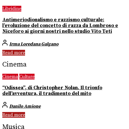
Libridine
Antimeriodionalismo e razzismo culturale:
l’evoluzione del concetto di razza da Lombroso e
Niceforo ai giorni nostri nello studio Vito Teti
Irma Loredana Galgano
Read more
Cinema
Cinema
Culture
“Odissea”, di Christopher Nolan. Il trionfo
dell’avventura, il tradimento del mito
Danilo Amione
Read more
Musica