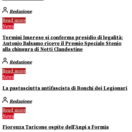
Redazione
Read more
News
Termini Imerese si conferma presidio di legalità:
Antonio Balsamo riceve il Premio Speciale Stenio
alla chiusura di Notti Clandestine
Redazione
Read more
News
La pastasciutta antifascista di Ronchi dei Legionari
Redazione
Read more
News
Fiorenza Taricone ospite dell’Anpi a Formia