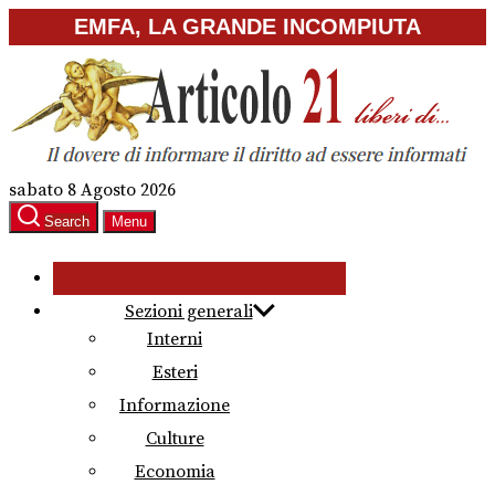
Skip
EMFA, LA GRANDE INCOMPIUTA
to
the
content
sabato 8 Agosto 2026
Search
Menu
Sezioni generali
Interni
Esteri
Informazione
Culture
Economia