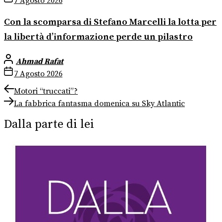
7 Agosto 2026
Con la scomparsa di Stefano Marcelli la lotta per
la libertà d’informazione perde un pilastro
Ahmad Rafat
7 Agosto 2026
Navigazione
Previous
Motori “truccati”?
post:
Next
articoli
La fabbrica fantasma domenica su Sky Atlantic
post:
Dalla parte di lei