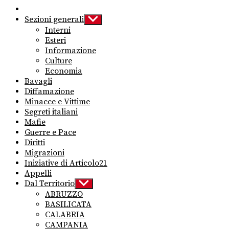
Sezioni generali
Show
sub
Interni
menu
Esteri
Informazione
Culture
Economia
Bavagli
Diffamazione
Minacce e Vittime
Segreti italiani
Mafie
Guerre e Pace
Diritti
Migrazioni
Iniziative di Articolo21
Appelli
Dal Territorio
Show
sub
ABRUZZO
menu
BASILICATA
CALABRIA
CAMPANIA