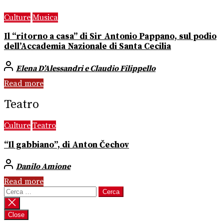
Culture
Musica
Il “ritorno a casa” di Sir Antonio Pappano, sul podio
dell’Accademia Nazionale di Santa Cecilia
Elena D’Alessandri e Claudio Filippello
Read more
Teatro
Culture
Teatro
“Il gabbiano”, di Anton Čechov
Danilo Amione
Read more
Ricerca
per:
Close